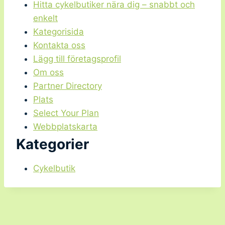
Hitta cykelbutiker nära dig – snabbt och
enkelt
Kategorisida
Kontakta oss
Lägg till företagsprofil
Om oss
Partner Directory
Plats
Select Your Plan
Webbplatskarta
Kategorier
Cykelbutik