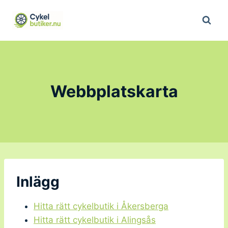
Skip
to
content
Webbplatskarta
Inlägg
Hitta rätt cykelbutik i Åkersberga
Hitta rätt cykelbutik i Alingsås