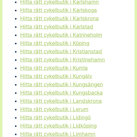
Hitta rätt cykelbutik i Karlshamn
Hitta rätt cykelbutik i Karlskoga
Hitta rätt cykelbutik i Karlskrona
Hitta rätt cykelbutik i Karlstad
Hitta rätt cykelbutik i Katrineholm
Hitta rätt cykelbutik i Köping
Hitta rätt cykelbutik i Kristianstad
Hitta rätt cykelbutik i Kristinehamn
Hitta rätt cykelbutik i Kumla
Hitta rätt cykelbutik i Kungälv
Hitta rätt cykelbutik i Kungsängen
Hitta rätt cykelbutik i Kungsbacka
Hitta rätt cykelbutik i Landskrona
Hitta rätt cykelbutik i Lerum
Hitta rätt cykelbutik i Lidingö
Hitta rätt cykelbutik i Lidköping
Hitta rätt cykelbutik i Limhamn