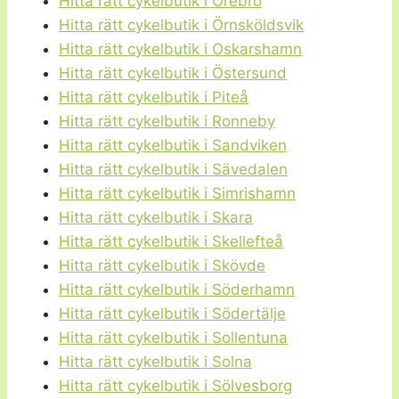
Hitta rätt cykelbutik i Örebro
Hitta rätt cykelbutik i Örnsköldsvik
Hitta rätt cykelbutik i Oskarshamn
Hitta rätt cykelbutik i Östersund
Hitta rätt cykelbutik i Piteå
Hitta rätt cykelbutik i Ronneby
Hitta rätt cykelbutik i Sandviken
Hitta rätt cykelbutik i Sävedalen
Hitta rätt cykelbutik i Simrishamn
Hitta rätt cykelbutik i Skara
Hitta rätt cykelbutik i Skellefteå
Hitta rätt cykelbutik i Skövde
Hitta rätt cykelbutik i Söderhamn
Hitta rätt cykelbutik i Södertälje
Hitta rätt cykelbutik i Sollentuna
Hitta rätt cykelbutik i Solna
Hitta rätt cykelbutik i Sölvesborg