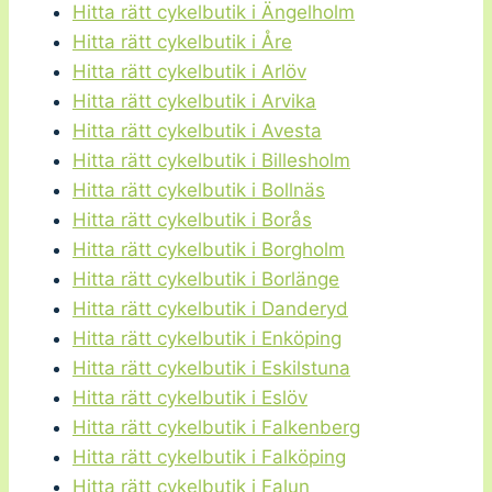
Hitta rätt cykelbutik i Ängelholm
Hitta rätt cykelbutik i Åre
Hitta rätt cykelbutik i Arlöv
Hitta rätt cykelbutik i Arvika
Hitta rätt cykelbutik i Avesta
Hitta rätt cykelbutik i Billesholm
Hitta rätt cykelbutik i Bollnäs
Hitta rätt cykelbutik i Borås
Hitta rätt cykelbutik i Borgholm
Hitta rätt cykelbutik i Borlänge
Hitta rätt cykelbutik i Danderyd
Hitta rätt cykelbutik i Enköping
Hitta rätt cykelbutik i Eskilstuna
Hitta rätt cykelbutik i Eslöv
Hitta rätt cykelbutik i Falkenberg
Hitta rätt cykelbutik i Falköping
Hitta rätt cykelbutik i Falun